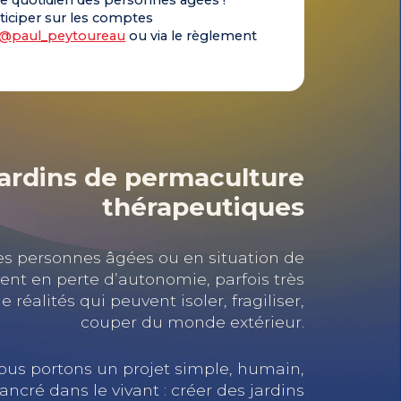
le quotidien des personnes âgées !
iciper sur les comptes
@paul_peytoureau
ou via le règlement
 Jardins de permaculture
thérapeutiques
 personnes âgées ou en situation de
ent en perte d’autonomie, parfois très
réalités qui peuvent isoler, fragiliser,
couper du monde extérieur.
nous portons un projet simple, humain,
cré dans le vivant : créer des jardins