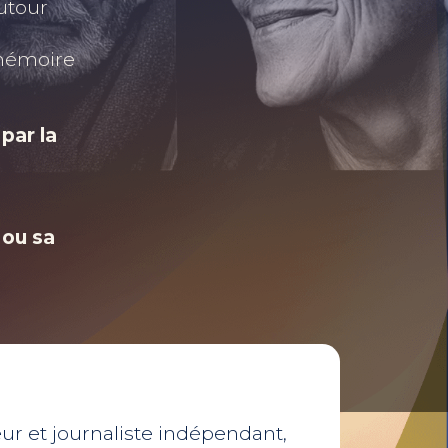
utour
a mémoire
par la
 ou sa
eur et journaliste indépendant,