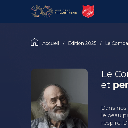
Accueil
/
Édition 2025
/
Le Combat
Le Co
et
pe
Dans nos
le beau p
respire. 