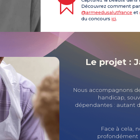
Capturez la beauté dans 
Découvrez comment part
@armeedusalutfrance
et
du concours
ici
.
Le projet :
Nous accompagnons des
handicap, souv
dépendantes : autant de 
Face à cela, 
profondément an