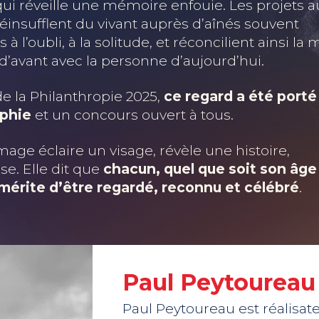
ui réveille une mémoire enfouie. Les projets a
éinsufflent du vivant auprès d’aînés souvent
 à l’oubli, à la solitude, et réconcilient ainsi l
 d’avant avec la personne d’aujourd’hui.
de la Philanthropie 2025,
ce regard a été porté 
aphie
et un concours ouvert à tous
.
age éclaire un visage, révèle une histoire,
se. Elle dit que
chacun, quel que soit son âge
, mérite d’être regardé, reconnu et célébré
.
Paul Peytoureau
Paul Peytoureau est réalisat