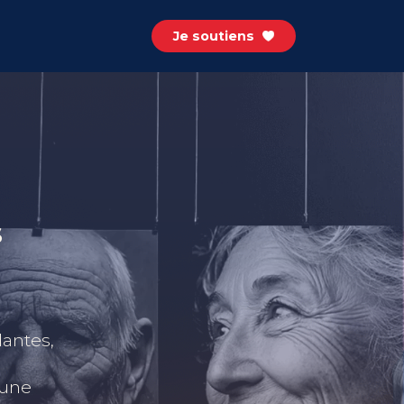
Je soutiens
s
antes,
n
’une