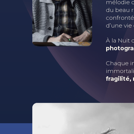
mélodie q
du beau r
confrontés
d’une vie
À la Nuit 
photogr
Chaque im
immortali
fragilité