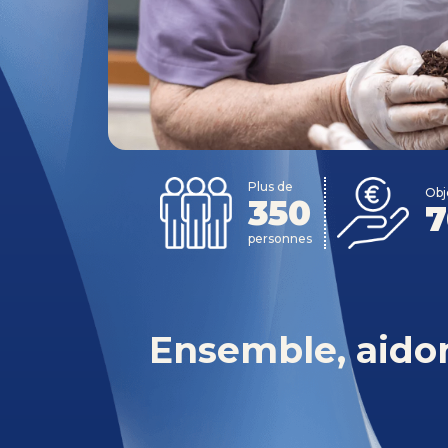
Plus de
Obj
350
7
personnes
Ensemble, aidon